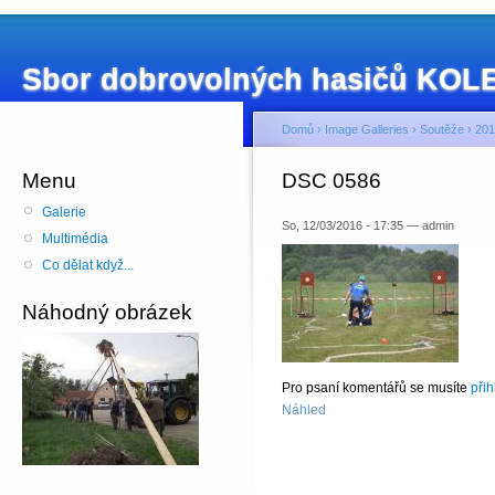
Sbor dobrovolných hasičů KO
Domů
›
Image Galleries
›
Soutěže
›
201
Menu
DSC 0586
Galerie
So, 12/03/2016 - 17:35 — admin
Multimédia
Co dělat když...
Náhodný obrázek
Pro psaní komentářů se musíte
přih
Náhled