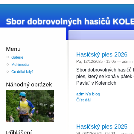
Sbor dobrovolných hasičů KO
Menu
Hasičský ples 2026
Galerie
Pá, 12/12/2025 - 13:05 — admin
Multimédia
Sbor dobrovolných hasičů 
Co dělat když...
ples, který se koná v pátek
Pavla" v Kolencích.
Náhodný obrázek
admin's blog
Číst dál
Hasičský ples 2025
Přihlášení
St, 04/12/2024 - 08:03 — admin