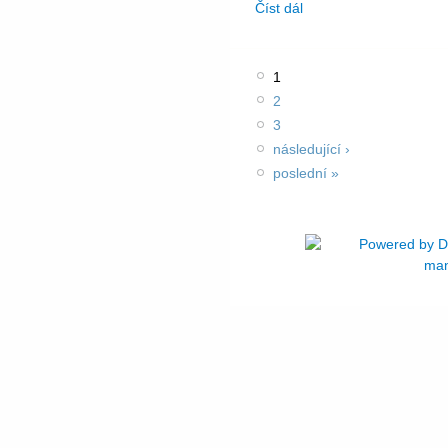
Číst dál
1
2
3
následující ›
poslední »