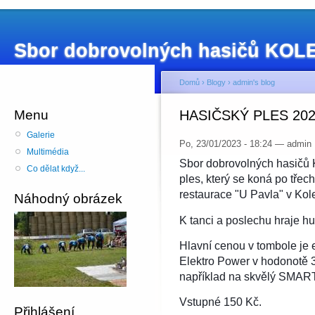
Sbor dobrovolných hasičů KO
Domů
›
Blogy
›
admin's blog
Menu
HASIČSKÝ PLES 20
Galerie
Po, 23/01/2023 - 18:24 — admin
Multimédia
Sbor dobrovolných hasičů 
Co dělat když...
ples, který se koná po třech
restaurace "U Pavla" v Kole
Náhodný obrázek
K tanci a poslechu hraje h
Hlavní cenou v tombole je 
Elektro Power v hodonotě 33
například na skvělý SMAR
Vstupné 150 Kč.
Přihlášení