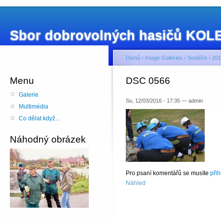
Sbor dobrovolných hasičů KO
Domů
›
Image Galleries
›
Soutěže
›
201
Menu
DSC 0566
Galerie
So, 12/03/2016 - 17:35 — admin
Multimédia
Co dělat když...
Náhodný obrázek
Pro psaní komentářů se musíte
přih
Náhled