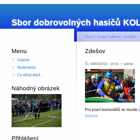
Sbor dobrovolných hasičů K
Domů
›
Image Galleries
›
Soutěže
›
Menu
Zdešov
Galerie
Čt, 09/04/2015 - 19:41 — admin
Multimédia
Co dělat když...
Náhodný obrázek
Pro psaní komentářů se musíte
p
Náhled
Přihlášení