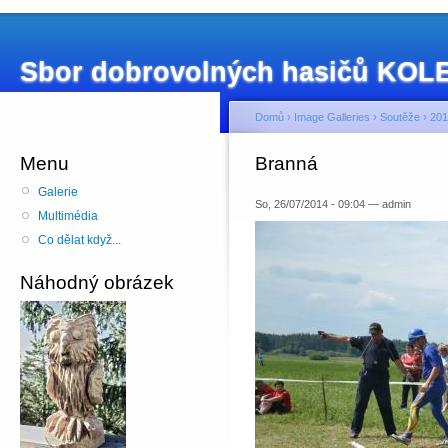
Sbor dobrovolných hasičů KO
Domů
›
Image Galleries
›
Soutěže
›
201
Menu
Branná
Galerie
So, 26/07/2014 - 09:04 — admin
Multimédia
Co dělat když...
Náhodný obrázek