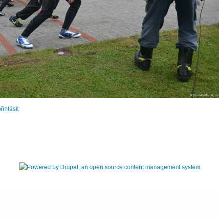
řihlásit