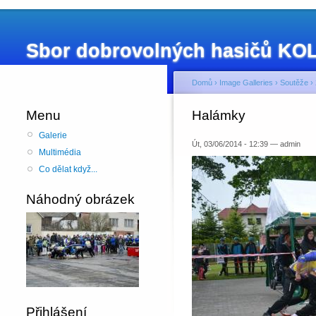
Sbor dobrovolných hasičů K
Domů
›
Image Galleries
›
Soutěže
›
Menu
Halámky
Galerie
Út, 03/06/2014 - 12:39 — admin
Multimédia
Co dělat když...
Náhodný obrázek
Přihlášení