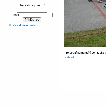
Uživatelské jméno:
*
Heslo:
*
Zaslat nové heslo
Pro psaní komentářů se musíte
p
Náhled