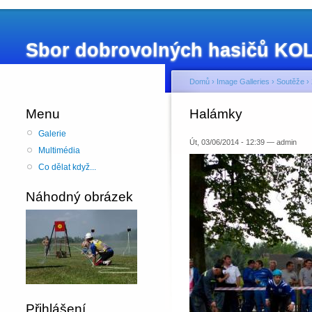
Sbor dobrovolných hasičů K
Domů
›
Image Galleries
›
Soutěže
›
Menu
Halámky
Galerie
Út, 03/06/2014 - 12:39 — admin
Multimédia
Co dělat když...
Náhodný obrázek
Přihlášení