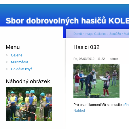
Sbor dobrovolných hasičů KO
Domů
›
Image Galleries
›
Soutěže
›
Mal
Menu
Hasici 032
Galerie
Po, 05/03/2012 - 11:22 — admin
Multimédia
Co dělat když...
Náhodný obrázek
Pro psaní komentářů se musíte
přih
Náhled