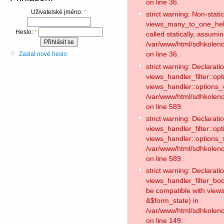
on line 36.
Uživatelské jméno:
*
strict warning: Non-stat
views_many_to_one_helpe
Heslo:
*
called statically, assumi
/var/www/html/sdhkolen
on line 36.
Zaslat nové heslo
strict warning: Declaratio
views_handler_filter::op
views_handler::options_v
/var/www/html/sdhkolence
on line 589.
strict warning: Declaratio
views_handler_filter::op
views_handler::options_
/var/www/html/sdhkolence
on line 589.
strict warning: Declaratio
views_handler_filter_boo
be compatible with views
&$form_state) in
/var/www/html/sdhkolenc
on line 149.