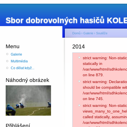
Sbor dobrovolných hasičů KO
Domů
›
Galerie
›
Soutěže
Menu
2014
Galerie
strict warning: Non-stati
Multimédia
statically in
Co dělat když...
/var/www/html/sdhkolenc
on line 879.
Náhodný obrázek
strict warning: Declarati
should be compatible wit
/var/www/html/sdhkolenc
on line 745.
strict warning: Non-stat
views_many_to_one_helpe
called statically, assumi
/var/www/html/sdhkolen
Přihlášení