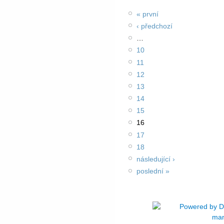
« první
‹ předchozí
…
10
11
12
13
14
15
16
17
18
následující ›
poslední »