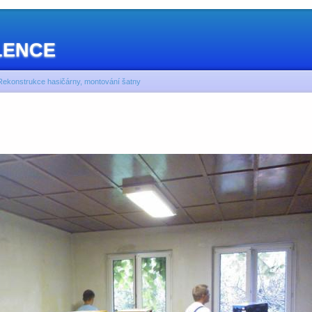
OLENCE
Rekonstrukce hasičárny, montování šatny