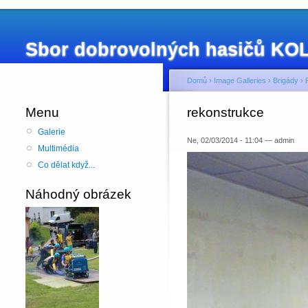
Sbor dobrovolných hasičů K
Domů
›
Image Galleries
›
Brigády
›
Menu
rekonstrukce
Galerie
Ne, 02/03/2014 - 11:04 — admin
Multimédia
Co dělat když...
Náhodný obrázek