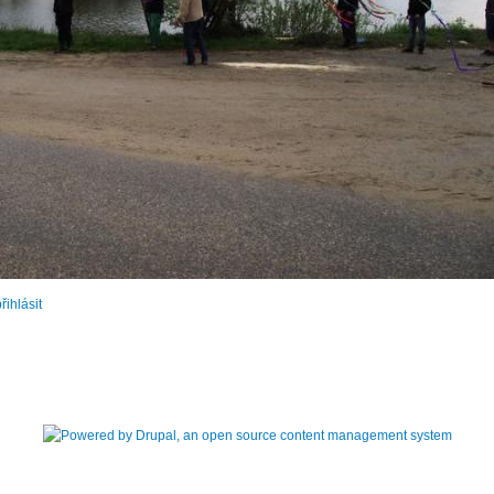
řihlásit