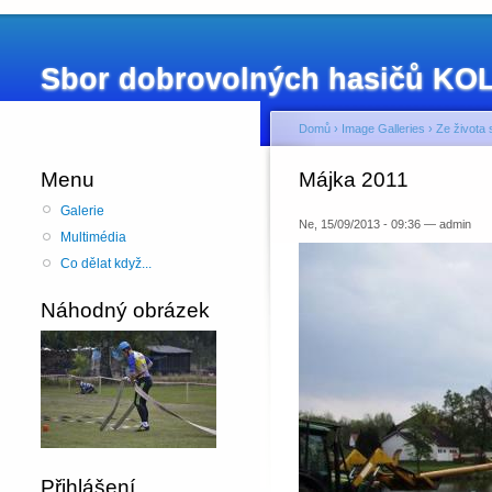
Sbor dobrovolných hasičů K
Domů
›
Image Galleries
›
Ze života 
Menu
Májka 2011
Galerie
Ne, 15/09/2013 - 09:36 — admin
Multimédia
Co dělat když...
Náhodný obrázek
Přihlášení