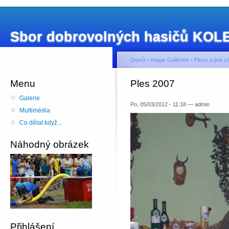
Sbor dobrovolných hasičů KO
Domů
›
Image Galleries
›
Plesy a jiná 
Menu
Ples 2007
Galerie
Po, 05/03/2012 - 11:18 — admin
Multimédia
Co dělat když...
Náhodný obrázek
Přihlášení