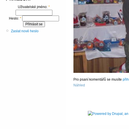
Uživatelské jméno:
*
Heslo:
*
Zaslat nové heslo
Pro psaní komentářů se musíte
přih
Náhled