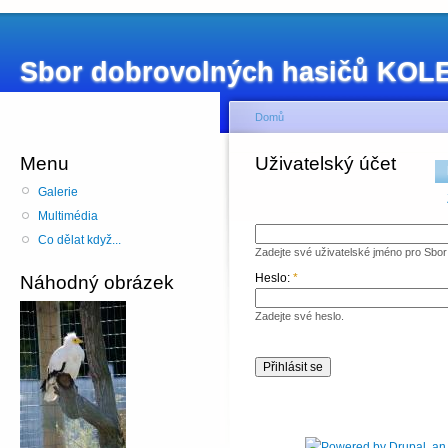
Sbor dobrovolných hasičů KO
Domů
Menu
Uživatelský účet
Galerie
Multimédia
Co dělat když...
Zadejte své uživatelské jméno pro Sb
Heslo:
*
Náhodný obrázek
Zadejte své heslo.